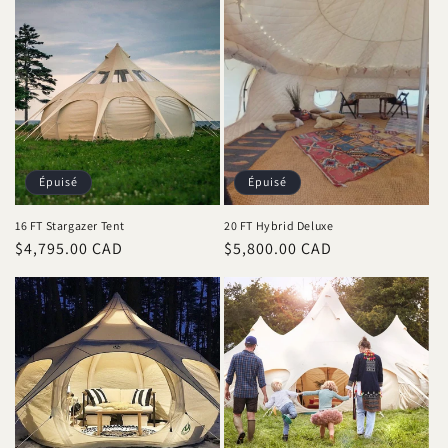
Épuisé
Épuisé
16 FT Stargazer Tent
20 FT Hybrid Deluxe
Prix
$4,795.00 CAD
Prix
$5,800.00 CAD
habituel
habituel