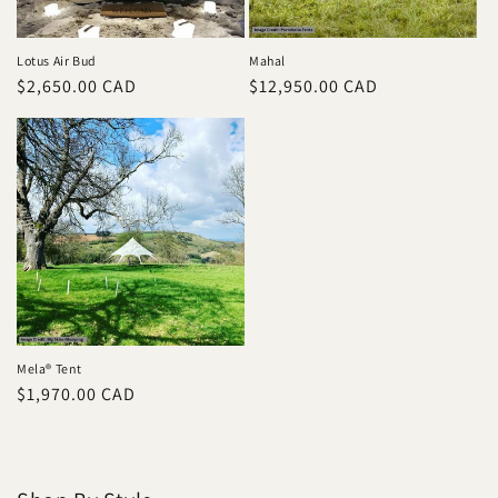
Lotus Air Bud
Mahal
Prix
$2,650.00 CAD
Prix
$12,950.00 CAD
habituel
habituel
Mela® Tent
Prix
$1,970.00 CAD
habituel