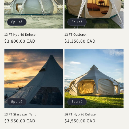
t
i
o
Épuisé
Épuisé
n
13 FT Hybrid Deluxe
13 FT Outback
Prix
$3,800.00 CAD
Prix
$3,350.00 CAD
:
habituel
habituel
Épuisé
Épuisé
13 FT Stargazer Tent
16 FT Hybrid Deluxe
Prix
$3,950.00 CAD
Prix
$4,550.00 CAD
habituel
habituel