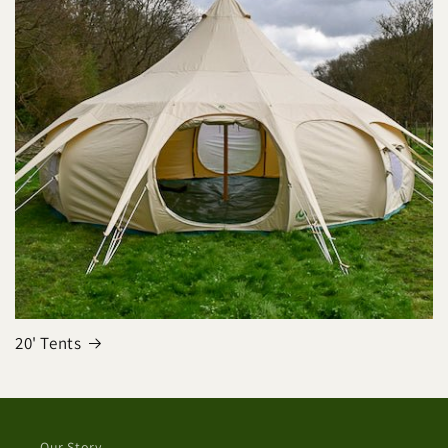
20' Tents
Our Story