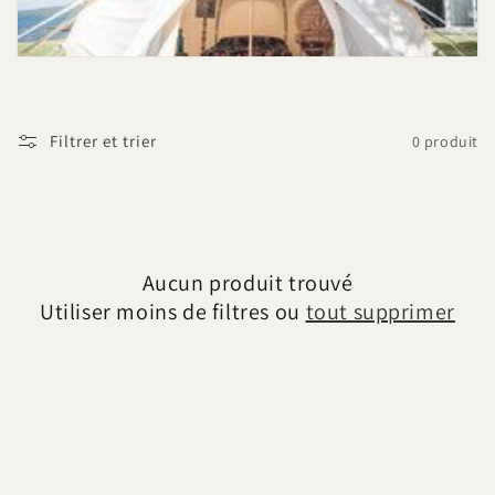
t
i
o
Filtrer et trier
0 produit
n
:
Aucun produit trouvé
Utiliser moins de filtres ou
tout supprimer